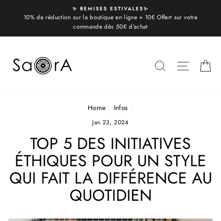
Skip
✨ REMISES ESTIVALES✨
to
10% de réduction sur la boutique en ligne + 10€ Offert sur votre
content
commande dès 50€ d'achat
SEARCH
SITE N
C
Home
/
Infos
/
Jan 23, 2024
TOP 5 DES INITIATIVES
ÉTHIQUES POUR UN STYLE
QUI FAIT LA DIFFÉRENCE AU
QUOTIDIEN