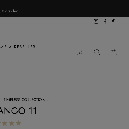
0€ d'achat
Instagram
Facebook
Pintere
ME A RESELLER
LOG IN
SEARCH
CAR
/
TIMELESS COLLECTION
/
ANGO 11