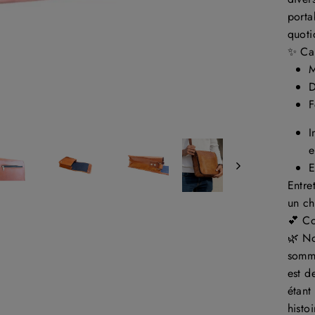
porta
quoti
✨ Car
M
D
F
I
e
E
Entre
un ch
💕 Co
🌿 N
somme
est d
étant
histo