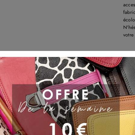
acces
fabri
écolo
N'hés
votre
LET CUSTOMERS SPEAK FOR U
from 667 reviews