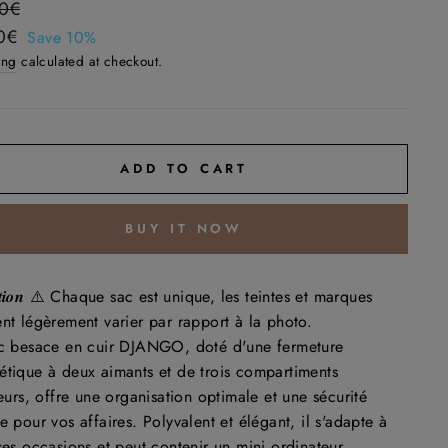
ar
00€
50€
Save 10%
ing
calculated at checkout.
ADD TO CART
BUY IT NOW
𝒊𝒐𝒏
⚠️
Chaque sac est unique, les teintes et marques
nt légèrement varier par rapport à la photo.
c besace en cuir DJANGO, doté d'une fermeture
tique à deux aimants et de trois compartiments
ieurs, offre une organisation optimale et une sécurité
e pour vos affaires. Polyvalent et élégant, il s'adapte à
ses occasions et peut contenir un mini ordinateur