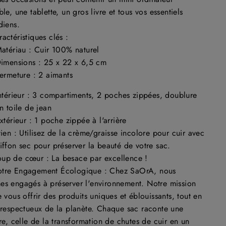
ble, une tablette, un gros livre et tous vos essentiels
diens.
actéristiques clés :
atériau : Cuir 100% naturel
imensions : 25 x 22
x
6,5 cm
ermeture : 2 aimants
ntérieur :
3 compartiments, 2 poches zippées, doublure
n toile de jean
xtérieur : 1 poche zippée à l'arrière
tien : Utilisez de la crème/graisse incolore pour cuir avec
iffon sec pour préserver la beauté de votre sac.
up de cœur : La besace par excellence !
otre Engagement Écologique : Chez
SaOrA
, nous
s engagés à préserver l'environnement. Notre mission
e vous offrir des produits uniques et éblouissants, tout en
 respectueux de la planète. Chaque sac raconte une
ire, celle de la transformation de chutes de cuir en un