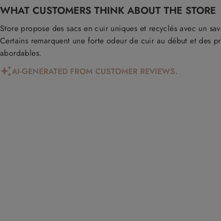
WHAT CUSTOMERS THINK ABOUT THE STORE
quand ça sera le
que je recraque
moment de choisir mon
Store propose des sacs en cuir uniques et recyclés avec un savoir
sac d’hiver cette fois-ci
Certains remarquent une forte odeur de cuir au début et des pr
☺️
abordables.
AI-GENERATED FROM CUSTOMER REVIEWS.