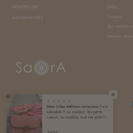
MONTPELLIER
FAQs
Contact
AIGUES-MORTES
Qui sommes n
Devenir reve
New Lilou édition rarissime
Il est
adorable !! La couleur, les petits
coeurs, le modèle, tout me plaît !!
SaOrA