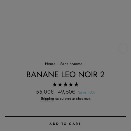
CL
(E
Home
/
Sacs homme
/
BANANE LEO NOIR 2
Regular
Sale
55,00€
49,50€
Save 10%
price
price
Shipping
calculated at checkout.
ADD TO CART