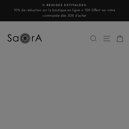
Skip
✨ REMISES ESTIVALES✨
to
10% de réduction sur la boutique en ligne + 10€ Offert sur votre
content
commande dès 50€ d'achat
SEARCH
SITE N
C