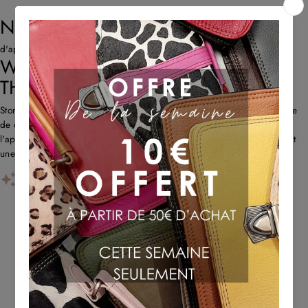
NOS AVIS CLIENTS
d'après 671 avis
WHAT CUSTOMERS THINK ABOUT
THE STORE
Store propose des sacs en cuir uniques et recyclés avec un savoir-faire
de qualité et une livraison rapide. Les clients louent l'originalité,
l'approche écologique et le service client réactif. Certains remarquent
une forte odeur de cuir au début et des problè...
AI-GENERATED FROM CUSTOMER REVIEWS.
TU POURRAIS AUSSI AIMER