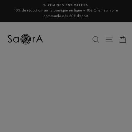
Skip
✨ REMISES ESTIVALES✨
to
10% de réduction sur la boutique en ligne + 10€ Offert sur votre
content
commande dès 50€ d'achat
SEARCH
SITE N
C