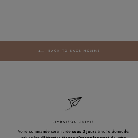
Regular
95,00€
Sale
85,50€
Save 10%
price
price
BACK TO SACS HOMME
LIVRAISON SUIVIE
Votre commande sera livrée
sous 3 jours
à votre domicile.
suivez les différentes
étapes d’acheminement
de votre