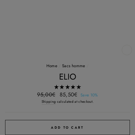
CL
(E
Home
/
Sacs homme
/
ELIO
Regular
Sale
95,00€
85,50€
Save 10%
price
price
Shipping
calculated at checkout.
ADD TO CART