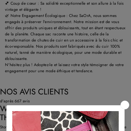
💕 Coup de cœur : Sa solidité exceptionnelle et son allure à la fois
vintage et élégante !
🌿 Notre Engagement Écologique : Chez
SaOrA
, nous sommes
engagés à préserver l'environnement. Notre mission est de vous
offrir des produits uniques et éblouissants, tout en étant respectueux
de la planète. Chaque sac raconte une histoire, celle de la
transformation de chutes de cuir en un accessoire à la fois chic et
éco-responsable. Nos produits sont fabriqués avec du cuir 100%
naturel, tanné de manière écologique, pour une mode durable et
éblouissante.
N'hésitez plus ! Adoptez-le et laissez votre style témoigner de votre
engagement pour une mode éthique et tendance.
NOS AVIS CLIENTS
d'après 667 avis
WHAT CUSTOMERS THINK ABOUT
THE STORE
Store propose des sacs en cuir uniques et recyclés avec un savoir-faire