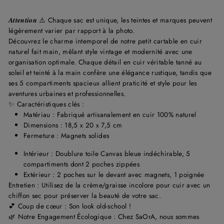
𝑨𝒕𝒕𝒆𝒏𝒕𝒊𝒐𝒏
⚠️
Chaque sac est unique, les teintes et marques peuvent
légèrement varier par rapport à la photo.
Découvrez le charme intemporel de notre petit cartable en cuir
naturel fait main, mêlant style vintage et modernité avec une
organisation optimale. Chaque détail en cuir véritable tanné au
soleil et teinté à la main confère une élégance rustique, tandis que
ses 5 compartiments spacieux allient praticité et style pour les
aventures urbaines et professionnelles.
✨ Caractéristiques clés :
Matériau :
Fabriqué artisanalement en cuir 100% naturel
Dimensions : 18,5 x 20 x 7,5 cm
Fermeture : M
agnets solides
Intérieur :
Doublure toile Canvas bleue indéchirable, 5
compartiments dont 2 poches zippées
Extérieur :
2 poches sur le devant avec magnets, 1 poignée
Entretien : Utilisez de la crème/graisse incolore pour cuir avec un
chiffon sec pour préserver la beauté de votre sac.
💕 Coup de cœur : Son look old-school !
🌿 Notre Engagement Écologique : Chez
SaOrA
, nous sommes