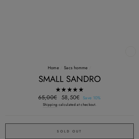
CL
(E
Home
/
Sacs homme
/
SMALL SANDRO
Regular
Sale
65,00€
58,50€
Save 10%
price
price
Shipping
calculated at checkout.
SOLD OUT