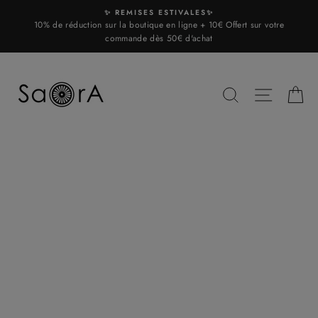
Skip
✨ REMISES ESTIVALES✨
to
10% de réduction sur la boutique en ligne + 10€ Offert sur votre
content
commande dès 50€ d'achat
SEARCH
SITE N
C