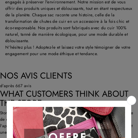
engagés à préserver l'environnement. Notre mission est de vous
offrir des produits uniques et éblouissants, tout en étant respectueux
de la planète. Chaque sac raconte une histoire, celle de la
transformation de chutes de cuir en un accessoire à la fois chic et
éco-responsable. Nos produits sont fabriqués avec du cuir 100%
naturel, tanné de manière écologique, pour une mode durable et
éblouissante.
N'hésitez plus ! Adoptez-le et laissez votre style témoigner de votre
engagement pour une mode éthique et tendance.
NOS AVIS CLIENTS
d'après 667 avis
WHAT CUSTOMERS THINK ABOUT
THE STORE
Store propose des sacs en cuir uniques et recyclés avec un savoir-faire
de qualité et une livraison rapide. Les clients louent l'originalité,
l'approche écologique et le service client réactif. Certains remarquent
une forte odeur de cuir au début et des problè...