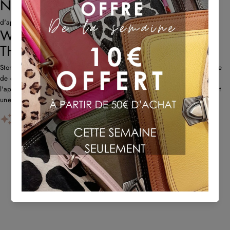
NOS AVIS CLIENTS
d'après 667 avis
WHAT CUSTOMERS THINK ABOUT
THE STORE
Store propose des sacs en cuir uniques et recyclés avec un savoir-faire
de qualité et une livraison rapide. Les clients louent l'originalité,
l'approche écologique et le service client réactif. Certains remarquent
une forte odeur de cuir au début et des problè...
AI-GENERATED FROM CUSTOMER REVIEWS.
TU POURRAIS AUSSI AIMER