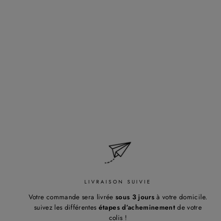
BANANE LEO NOIR
2
Regular
55,00€
Sale
49,50€
Save 10%
price
price
LIVRAISON SUIVIE
Votre commande sera livrée
sous 3 jours
à votre domicile.
suivez les différentes
étapes d’acheminement
de votre
colis !