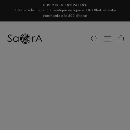
Skip
✨ REMISES ESTIVALES✨
to
10% de réduction sur la boutique en ligne + 10€ Offert sur votre
content
commande dès 50€ d'achat
SEARCH
SITE N
C