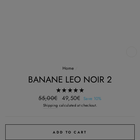
CL
(E
Home
/
BANANE LEO NOIR 2
Regular
Sale
55,00€
49,50€
Save 10%
price
price
Shipping
calculated at checkout.
ADD TO CART