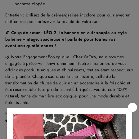
pochette zippée
Entretien : Utilisez de la crème/graisse incolore pour cuir avec un
chiffon sec pour préserver la beauté de votre sac.
💕 Coup de cœur :
LÉO 2, la banane en cuir souple au style
bohème vintage, spacieuse et parfaite pour toutes vos
aventures quotidiennes !
🌿 Notre Engagement Écologique : Chez SaOrA, nous sommes
engagés à préserver l'environnement. Notre mission est de vous
offrir des produits uniques et éblouissants, tout en étant respectueux
de la planète. Chaque sac raconte une histoire, celle de la
transformation de chutes de cuir en un accessoire à la fois chic et
éco-responsable. Nos produits sont fabriqués avec du cuir 100%
naturel, tanné de manière écologique, pour une mode durable et
éblouissante.
N'hésitez plus ! Adoptez le et laissez votre style témoigner de votre
engagement pour une mode éthique et tendance.