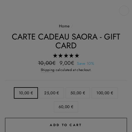
CL
(E
Home
/
CARTE CADEAU SAORA - GIFT
CARD
Regular
Sale
10,00€
9,00€
Save 10%
price
price
Shipping
calculated at checkout.
VALEURS
10,00 €
25,00 €
50,00 €
100,00 €
60,00 €
ADD TO CART