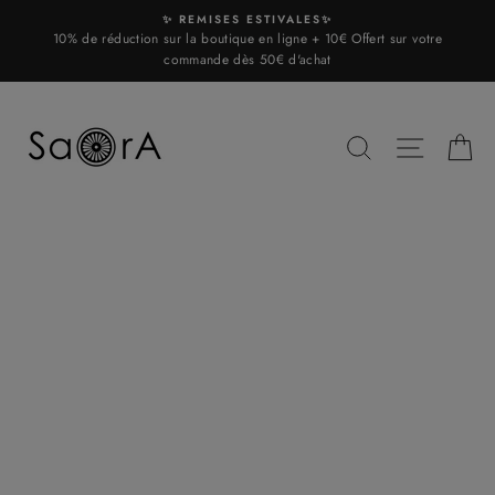
Skip
✨ REMISES ESTIVALES✨
to
10% de réduction sur la boutique en ligne + 10€ Offert sur votre
content
commande dès 50€ d'achat
SEARCH
SITE N
C