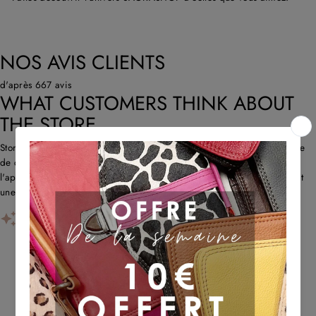
NOS AVIS CLIENTS
d'après 667 avis
WHAT CUSTOMERS THINK ABOUT
THE STORE
Store propose des sacs en cuir uniques et recyclés avec un savoir-faire
de qualité et une livraison rapide. Les clients louent l'originalité,
l'approche écologique et le service client réactif. Certains remarquent
une forte odeur de cuir au début et des problè...
AI-GENERATED FROM CUSTOMER REVIEWS.
TU POURRAIS AUSSI AIMER