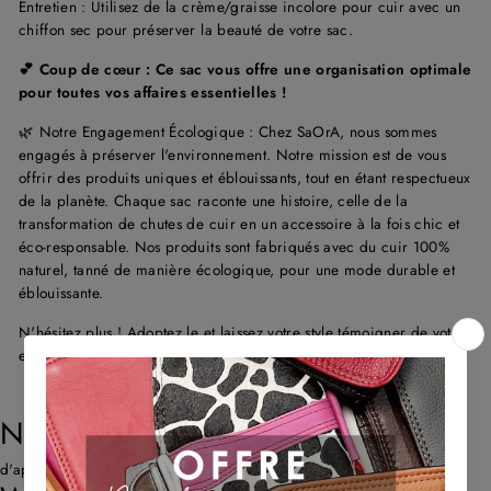
Entretien : Utilisez de la crème/graisse incolore pour cuir avec un
chiffon sec pour préserver la beauté de votre sac.
💕 Coup de cœur : Ce sac vous offre une organisation optimale
pour toutes vos affaires essentielles !
🌿 Notre Engagement Écologique : Chez SaOrA, nous sommes
engagés à préserver l'environnement. Notre mission est de vous
offrir des produits uniques et éblouissants, tout en étant respectueux
de la planète. Chaque sac raconte une histoire, celle de la
transformation de chutes de cuir en un accessoire à la fois chic et
éco-responsable. Nos produits sont fabriqués avec du cuir 100%
naturel, tanné de manière écologique, pour une mode durable et
éblouissante.
N'hésitez plus ! Adoptez le et laissez votre style témoigner de votre
engagement pour une mode éthique et tendance.
NOS AVIS CLIENTS
d'après 667 avis