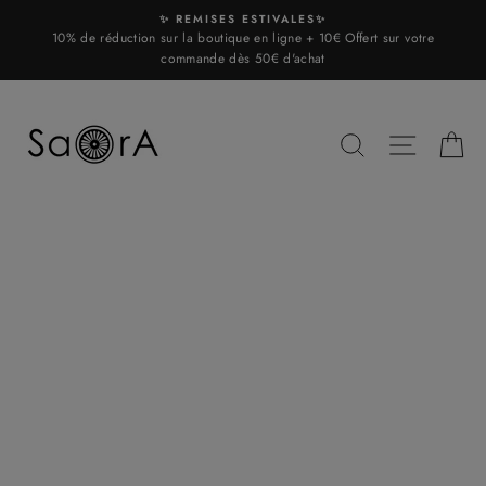
Skip
✨ REMISES ESTIVALES✨
to
10% de réduction sur la boutique en ligne + 10€ Offert sur votre
content
commande dès 50€ d'achat
SEARCH
SITE N
C