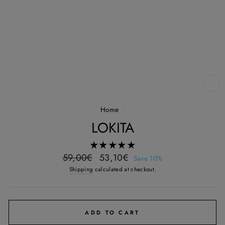
CL
(E
Home
/
LOKITA
Regular
Sale
59,00€
53,10€
Save 10%
price
price
Shipping
calculated at checkout.
ADD TO CART