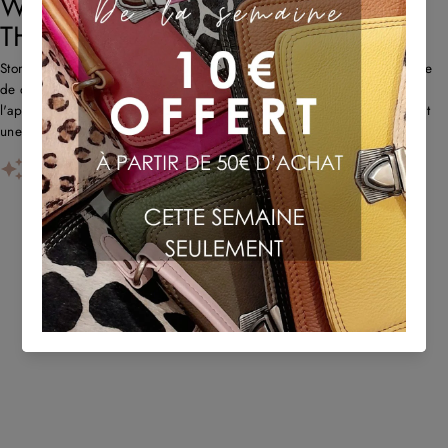
WHAT CUSTOMERS THINK ABOUT
THE STORE
Store propose des sacs en cuir uniques et recyclés avec un savoir-faire
de qualité et une livraison rapide. Les clients louent l'originalité,
l'approche écologique et le service client réactif. Certains remarquent
une forte odeur de cuir au début et des problè...
AI-GENERATED FROM CUSTOMER REVIEWS.
TU POURRAIS AUSSI AIMER