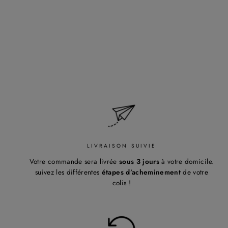
LOKITA
Regular
59,00€
Sale
53,10€
Save 10%
price
price
LIVRAISON SUIVIE
Votre commande sera livrée
sous 3 jours
à votre domicile.
suivez les différentes
étapes d’acheminement
de votre
colis !