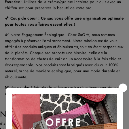
Entretien : Utilisez de la crème/graisse incolore pour cuir avec un
chiffon sec pour préserver la beauté de votre sac.
💕 Coup de cœur : Ce sac vous offre une organisation optimale
pour toutes vos affaires essentielles !
🌿 Notre Engagement Écologique : Chez SaOrA, nous sommes
engagés à préserver l'environnement. Notre mission est de vous
offrir des produits uniques et éblouissants, tout en étant respectueux
de la planète. Chaque sac raconte une histoire, celle de la
transformation de chutes de cuir en un accessoire à la fois chic et
éco-responsable. Nos produits sont fabriqués avec du cuir 100%
naturel, tanné de manière écologique, pour une mode durable et
éblouissante.
N'hésitez plus ! Adoptez le et laissez votre style témoigner de votre
engagement pour une mode éthique et tendance.
NOS AVIS CLIENTS
d'après 667 avis