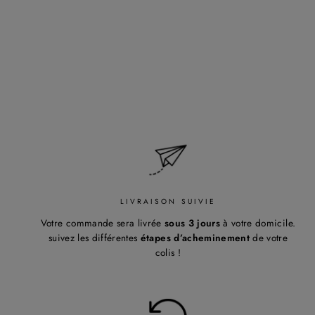
LOKITA
Regular
59,00€
Sale
53,10€
Save 10%
price
price
LIVRAISON SUIVIE
Votre commande sera livrée
sous 3 jours
à votre domicile.
suivez les différentes
étapes d’acheminement
de votre
colis !