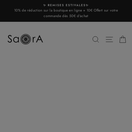
Skip
✨ REMISES ESTIVALES✨
to
10% de réduction sur la boutique en ligne + 10€ Offert sur votre
content
commande dès 50€ d'achat
SEARCH
SITE N
C