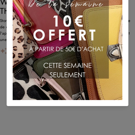
WHAT CUSTOMERS THINK ABOUT
THE STORE
Store propose des sacs en cuir uniques et recyclés avec un savoir-faire
de qualité et une livraison rapide. Les clients louent l'originalité,
l'approche écologique et le service client réactif. Certains remarquent
une forte odeur de cuir au début et des problè...
AI-GENERATED FROM CUSTOMER REVIEWS.
TU POURRAIS AUSSI AIMER