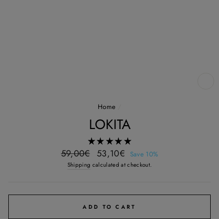
CL
(E
Home
/
LOKITA
Regular
Sale
59,00€
53,10€
Save 10%
price
price
Shipping
calculated at checkout.
ADD TO CART