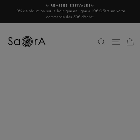
Skip
✨ REMISES ESTIVALES✨
to
10% de réduction sur la boutique en ligne + 10€ Offert sur votre
content
commande dès 50€ d'achat
SEARCH
SITE N
C