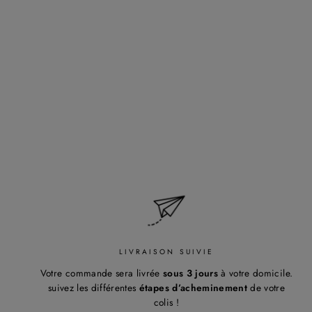
RODOLPHE
Regular
285,00€
Sale
256,50€
price
Save 10%
price
LIVRAISON SUIVIE
Votre commande sera livrée
sous 3 jours
à votre domicile.
suivez les différentes
étapes d’acheminement
de votre
colis !