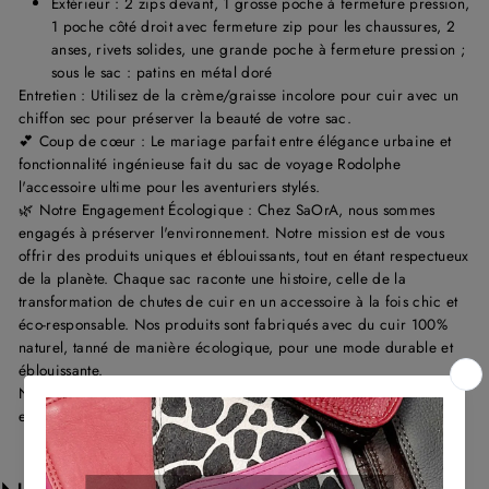
Extérieur :
2 zips devant, 1 grosse poche à fermeture pression,
1 poche côté droit avec fermeture zip pour les chaussures, 2
anses, rivets solides, une grande poche à fermeture pression ;
sous le sac : patins en métal doré
Entretien : Utilisez de la crème/graisse incolore pour cuir avec un
chiffon sec pour préserver la beauté de votre sac.
💕 Coup de cœur : Le mariage parfait entre élégance urbaine et
fonctionnalité ingénieuse fait du sac de voyage Rodolphe
l'accessoire ultime pour les aventuriers stylés.
🌿 Notre Engagement Écologique : Chez
SaOrA
, nous sommes
engagés à préserver l'environnement. Notre mission est de vous
offrir des produits uniques et éblouissants, tout en étant respectueux
de la planète. Chaque sac raconte une histoire, celle de la
transformation de chutes de cuir en un accessoire à la fois chic et
éco-responsable. Nos produits sont fabriqués avec du cuir 100%
naturel, tanné de manière écologique, pour une mode durable et
éblouissante.
N'hésitez plus ! Adoptez-le et laissez votre style témoigner de votre
engagement pour une mode éthique et tendance.