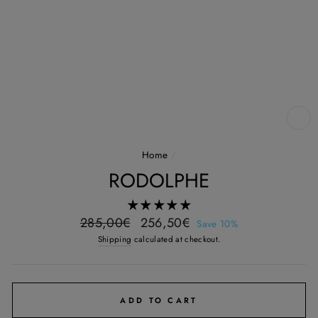
CL
(E
Home
/
RODOLPHE
Regular
Sale
285,00€
256,50€
Save 10%
price
price
Shipping
calculated at checkout.
ADD TO CART