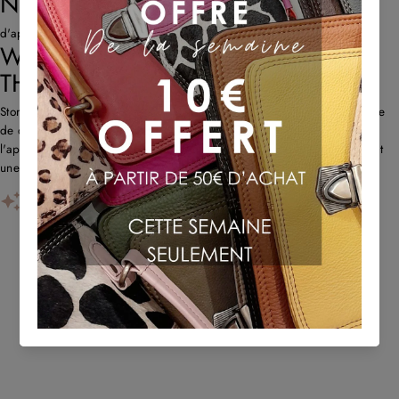
NOS AVIS CLIENTS
d'après 666 avis
WHAT CUSTOMERS THINK ABOUT
THE STORE
Store propose des sacs en cuir uniques et recyclés avec un savoir-faire
de qualité et une livraison rapide. Les clients louent l'originalité,
l'approche écologique et le service client réactif. Certains remarquent
une forte odeur de cuir au début et des problè...
AI-GENERATED FROM CUSTOMER REVIEWS.
TU POURRAIS AUSSI AIMER