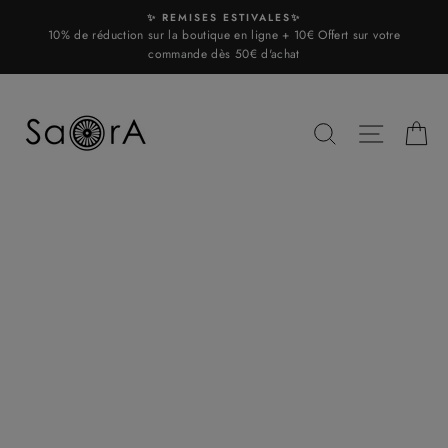
Skip
✨ REMISES ESTIVALES✨
to
10% de réduction sur la boutique en ligne + 10€ Offert sur votre
content
commande dès 50€ d'achat
SEARCH
SITE N
C