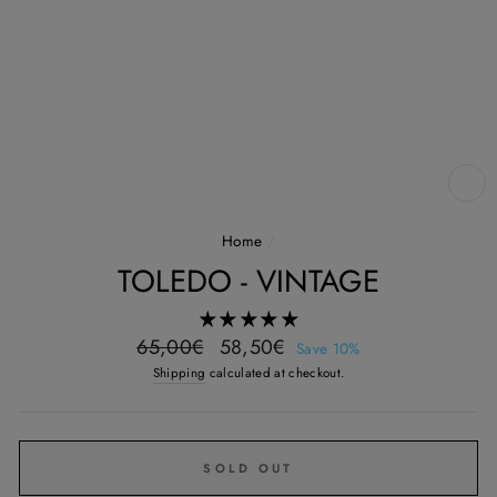
CL
(E
Home
/
TOLEDO - VINTAGE
Regular
Sale
65,00€
58,50€
Save 10%
price
price
Shipping
calculated at checkout.
SOLD OUT