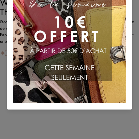
WHAT CUSTOMERS THINK ABOUT
THE STORE
Store propose des sacs en cuir uniques et recyclés avec un savoir-faire
de qualité et une livraison rapide. Les clients louent l'originalité,
l'approche écologique et le service client réactif. Certains remarquent
une forte odeur de cuir au début et des problè...
AI-GENERATED FROM CUSTOMER REVIEWS.
TU POURRAIS AUSSI AIMER
Sold Out