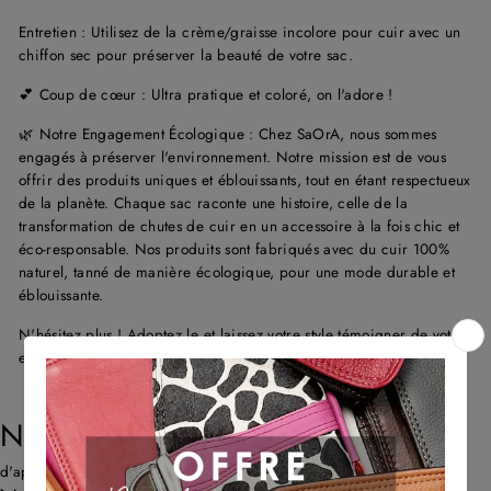
Entretien : Utilisez de la crème/graisse incolore pour cuir avec un
chiffon sec pour préserver la beauté de votre sac.
💕 Coup de cœur : Ultra pratique et coloré, on l'adore !
🌿 Notre Engagement Écologique : Chez
SaOrA
, nous sommes
engagés à préserver l'environnement. Notre mission est de vous
offrir des produits uniques et éblouissants, tout en étant respectueux
de la planète. Chaque sac raconte une histoire, celle de la
transformation de chutes de cuir en un accessoire à la fois chic et
éco-responsable. Nos produits sont fabriqués avec du cuir 100%
naturel, tanné de manière écologique, pour une mode durable et
éblouissante.
N'hésitez plus ! Adoptez le et laissez votre style témoigner de votre
engagement pour une mode éthique et tendance.
NOS AVIS CLIENTS
d'après 667 avis