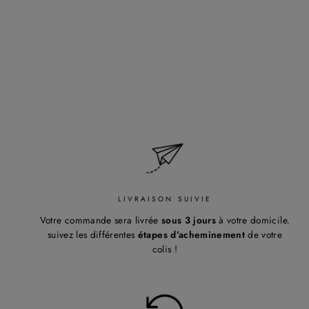
TOLEDO - VINTAGE
Regular
65,00€
Sale
58,50€
Save 10%
price
price
LIVRAISON SUIVIE
Votre commande sera livrée
sous 3 jours
à votre domicile.
suivez les différentes
étapes d’acheminement
de votre
colis !