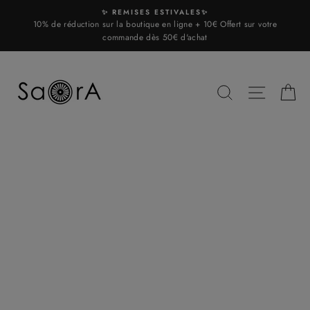
Skip
✨ REMISES ESTIVALES✨
to
10% de réduction sur la boutique en ligne + 10€ Offert sur votre
content
commande dès 50€ d'achat
SEARCH
SITE N
C